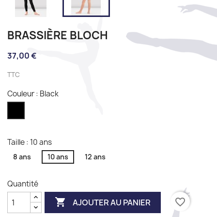
BRASSIÈRE BLOCH
37,00 €
TTC
Couleur : Black
Black
Taille : 10 ans
8 ans
10 ans
12 ans
Quantité

favorite_border
AJOUTER AU PANIER