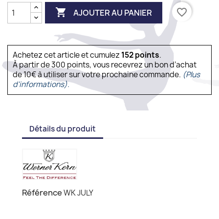

favorite_border
AJOUTER AU PANIER
Achetez cet article et cumulez
152
points
.
À partir de 300 points, vous recevrez un bon d’achat
de 10€ à utiliser sur votre prochaine commande.
(Plus
d'informations).
Détails du produit
Référence
WK JULY