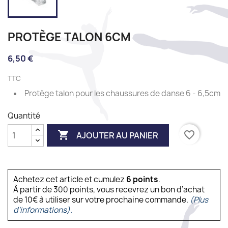
PROTÈGE TALON 6CM
6,50 €
TTC
Protège talon pour les chaussures de danse 6 - 6,5cm
Quantité

favorite_border
AJOUTER AU PANIER
Achetez cet article et cumulez
6
points
.
À partir de 300 points, vous recevrez un bon d’achat
de 10€ à utiliser sur votre prochaine commande.
(Plus
d'informations).