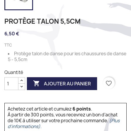
PROTÈGE TALON 5,5CM
6,50 €
TTC
Protège talon de danse pour les chaussures de danse
5 - 5,5cm
Quantité

favorite_border
AJOUTER AU PANIER
Achetez cet article et cumulez
6
points
.
À partir de 300 points, vous recevrez un bon d’achat
de 10€ à utiliser sur votre prochaine commande.
(Plus
d'informations).