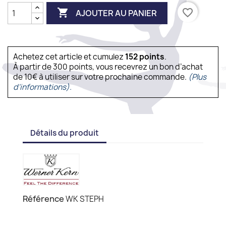

favorite_border
AJOUTER AU PANIER
Achetez cet article et cumulez
152
points
.
À partir de 300 points, vous recevrez un bon d’achat
de 10€ à utiliser sur votre prochaine commande.
(Plus
d'informations).
Détails du produit
Référence
WK STEPH