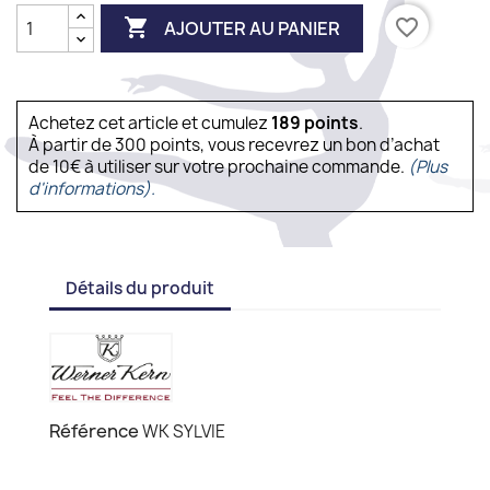

favorite_border
AJOUTER AU PANIER
Achetez cet article et cumulez
189
points
.
À partir de 300 points, vous recevrez un bon d’achat
de 10€ à utiliser sur votre prochaine commande.
(Plus
d'informations).
Détails du produit
Référence
WK SYLVIE