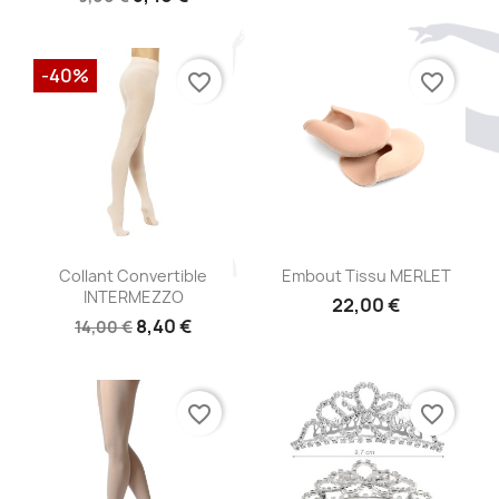
-40%
favorite_border
favorite_border
Aperçu rapide
Aperçu rapide


Collant Convertible
Embout Tissu MERLET
INTERMEZZO
22,00 €
8,40 €
14,00 €
favorite_border
favorite_border