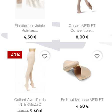
Aperçu rapide
Aperçu rapide


Élastique Invisible
Collant MERLET
Pointes...
Convertible...
4,50 €
8,00 €
-40%
favorite_border
favorite_border
Aperçu rapide
Aperçu rapide


Collant Avec Pieds
Embout Mousse MERLET
INTERMEZZO
4,50 €
5,40 €
9,00 €