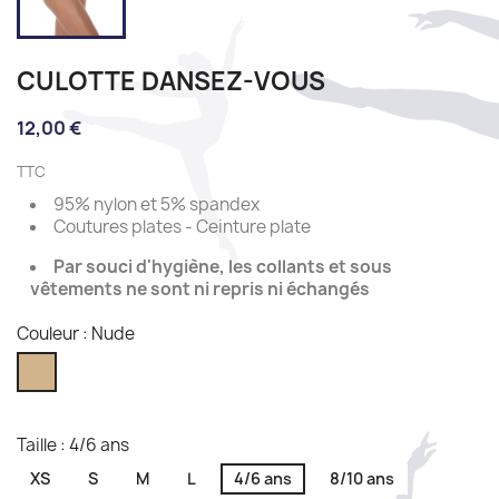
CULOTTE DANSEZ-VOUS
12,00 €
TTC
95% nylon et 5% spandex
Coutures plates - Ceinture plate
Par souci d'hygiène, les collants et sous
vêtements ne sont ni repris ni échangés
Couleur : Nude
Nude
Taille : 4/6 ans
XS
S
M
L
4/6 ans
8/10 ans