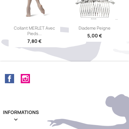
Aperçu rapide
Aperçu rapide


Collant MERLET Avec
Diademe Peigne
Pieds...
5,00 €
7,80 €
Facebook
Instagram
INFORMATIONS
