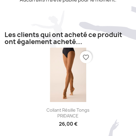
Les clients qui ont acheté ce produit
ont également acheté...
favorite_border
Aperçu rapide

Collant Résille Tongs
PRIDANCE
26,00 €