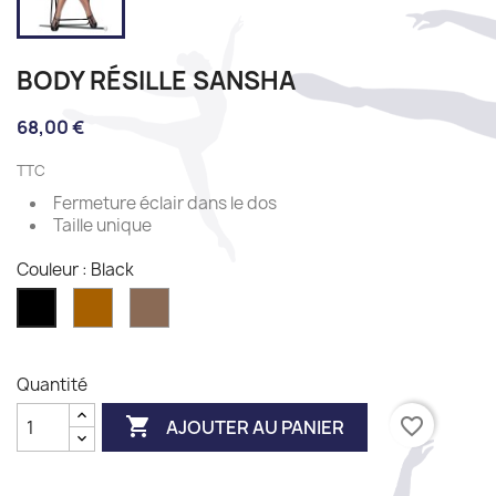
BODY RÉSILLE SANSHA
68,00 €
TTC
Fermeture éclair dans le dos
Taille unique
Couleur : Black
Light
Toast
Black
toast
Quantité

favorite_border
AJOUTER AU PANIER