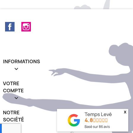
Facebook
Instagram
INFORMATIONS

VOTRE
COMPTE

NOTRE
x
Temps Levé
SOCIÉTÉ
4.8
keyboard_arrow_down
Basé sur
86
avis