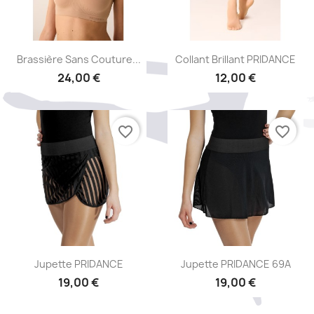
Aperçu rapide
Aperçu rapide


Brassière Sans Couture...
Collant Brillant PRIDANCE
24,00 €
12,00 €
favorite_border
favorite_border
Aperçu rapide
Aperçu rapide


Jupette PRIDANCE
Jupette PRIDANCE 69A
19,00 €
19,00 €