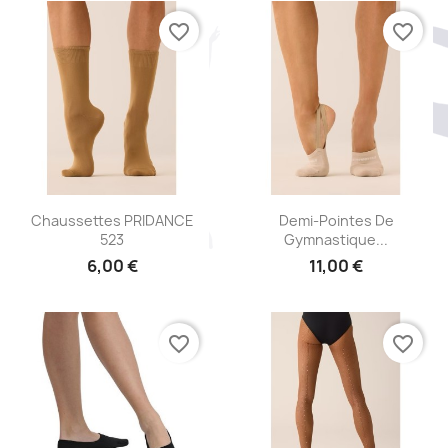
favorite_border
favorite_border
Aperçu rapide
Aperçu rapide


Chaussettes PRIDANCE
Demi-Pointes De
523
Gymnastique...
6,00 €
11,00 €
favorite_border
favorite_border