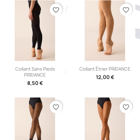
favorite_border
favorite_border
Aperçu rapide
Aperçu rapide


Collant Sans Pieds
Collant Étrier PRIDANCE
PRIDANCE
12,00 €
8,50 €
favorite_border
favorite_border