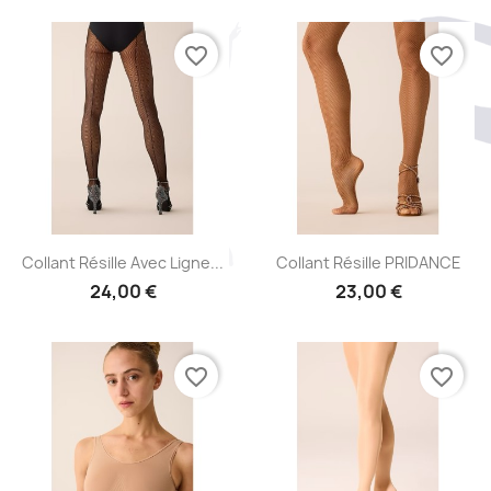
favorite_border
favorite_border
Aperçu rapide
Aperçu rapide


Collant Résille Avec Ligne...
Collant Résille PRIDANCE
24,00 €
23,00 €
+1
favorite_border
favorite_border