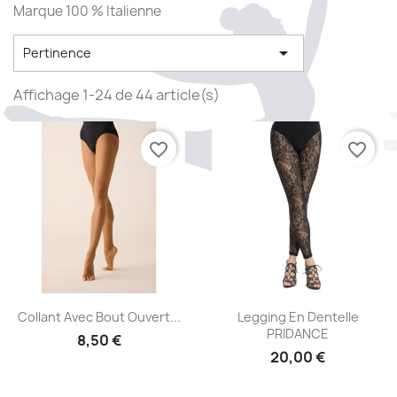
Marque 100 % Italienne

Pertinence
Affichage 1-24 de 44 article(s)
favorite_border
favorite_border
Aperçu rapide
Aperçu rapide


Collant Avec Bout Ouvert...
Legging En Dentelle
PRIDANCE
8,50 €
20,00 €