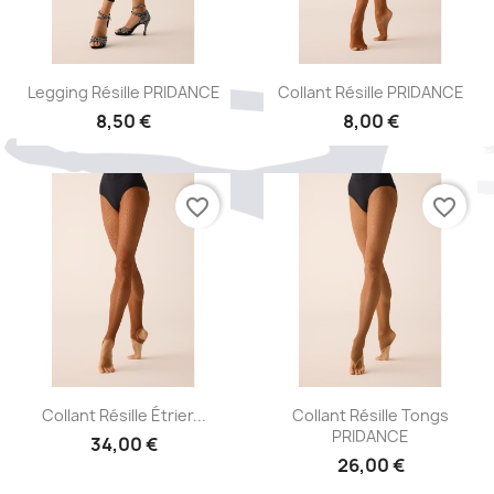
Aperçu rapide
Aperçu rapide


Legging Résille PRIDANCE
Collant Résille PRIDANCE
8,50 €
8,00 €
+1
favorite_border
favorite_border
Aperçu rapide
Aperçu rapide


Collant Résille Étrier...
Collant Résille Tongs
PRIDANCE
34,00 €
26,00 €