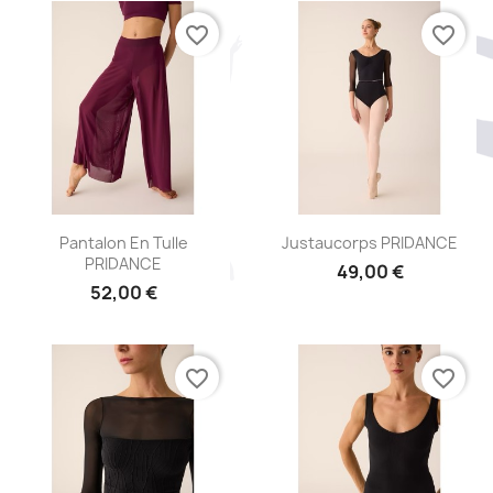
favorite_border
favorite_border
Aperçu rapide
Aperçu rapide


Pantalon En Tulle
Justaucorps PRIDANCE
PRIDANCE
49,00 €
52,00 €
favorite_border
favorite_border