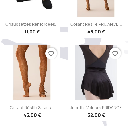
Aperçu rapide
Aperçu rapide


Chaussettes Renforcees...
Collant Résille PRIDANCE...
11,00 €
45,00 €
favorite_border
favorite_border
Aperçu rapide
Aperçu rapide


Collant Résille Strass...
Jupette Velours PRIDANCE
45,00 €
32,00 €