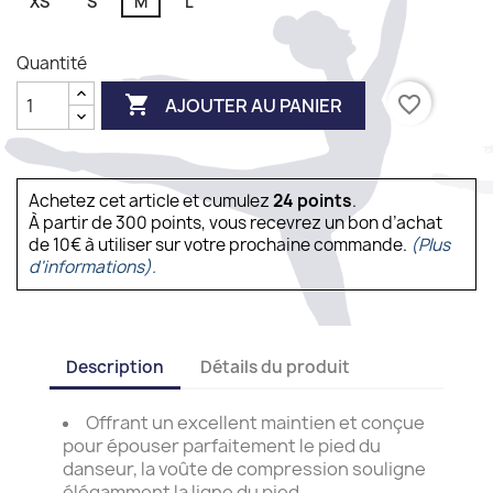
XS
S
M
L
Quantité

favorite_border
AJOUTER AU PANIER
Achetez cet article et cumulez
24
points
.
À partir de 300 points, vous recevrez un bon d’achat
de 10€ à utiliser sur votre prochaine commande.
(Plus
d'informations).
Description
Détails du produit
Offrant un excellent maintien et conçue
pour épouser parfaitement le pied du
danseur, la voûte de compression souligne
élégamment la ligne du pied