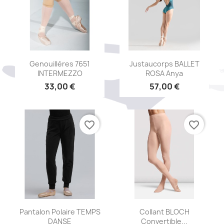
Aperçu rapide
Aperçu rapide


Genouillères 7651
Justaucorps BALLET
INTERMEZZO
ROSA Anya
33,00 €
57,00 €
favorite_border
favorite_border
Aperçu rapide
Aperçu rapide


Pantalon Polaire TEMPS
Collant BLOCH
DANSE
Convertible...