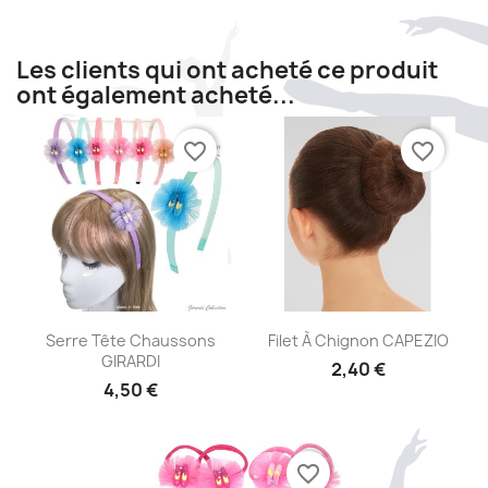
Les clients qui ont acheté ce produit
ont également acheté...
favorite_border
favorite_border
Aperçu rapide
Aperçu rapide


Serre Tête Chaussons
Filet À Chignon CAPEZIO
GIRARDI
2,40 €
4,50 €
favorite_border