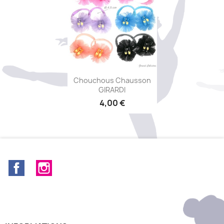
Aperçu rapide

Chouchous Chausson
GIRARDI
4,00 €
+1
Facebook
Instagram