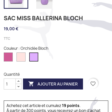
SAC MISS BALLERINA BLOCH
19,00 €
TTC
Couleur : Orchidée Bloch
Fushia
Candy
Orchidée
pink
Bloch
Quantité

favorite_border
AJOUTER AU PANIER
Achetez cet article et cumulez
19
points
.
À partir de 300 points, vous recevrez un bon d’achat