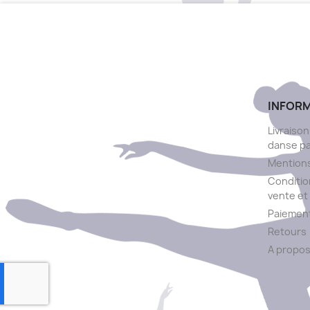
INFOR
Livraison
danse p
Mentions
Conditio
vente et 
Paiement
Retours
A propo