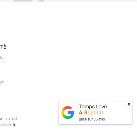
ÉTÉ
s
sso
x
Temps Levé
4.8
n e-mail
Basé sur
86
avis
leve.fr