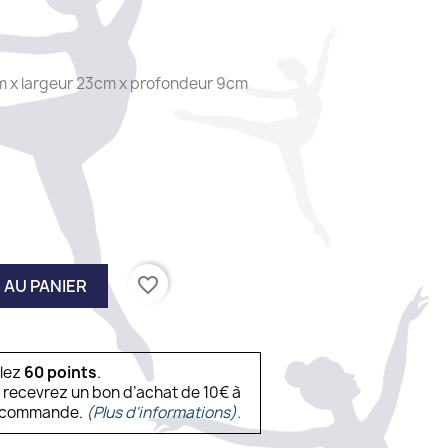
m x largeur 23cm x profondeur 9cm
favorite_border
 AU PANIER
ulez
60
points
.
s recevrez un bon d’achat de 10€ à
ne commande.
(Plus d'informations).