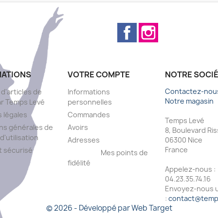
Facebook
Instagram
MATIONS
VOTRE COMPTE
NOTRE SOCI
Contactez-nou
 d'articles de
Informations
Notre magasin
ar Temps Levé
personnelles
 légales
Commandes
Temps Levé
ns générales de
Avoirs
8, Boulevard Ri
d'utilisation
Adresses
06300 Nice
France
 sécurisé
Mes points de
fidélité
Appelez-nous :
s
04.23.35.74.16
Envoyez-nous u
:
contact@temps
© 2026 - Développé par Web Target