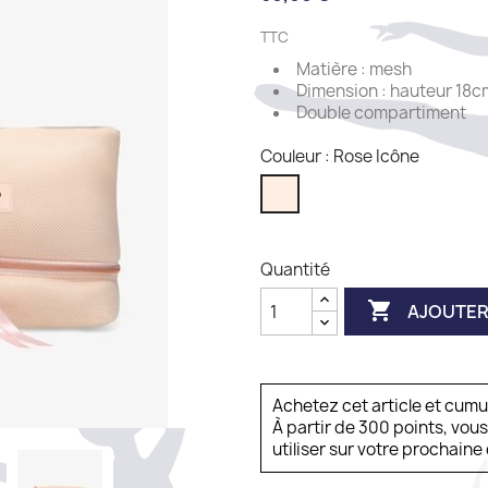
TTC
Matière : mesh
Dimension : hauteur 18c
Double compartiment
Couleur : Rose Icône
Rose
Icône
Quantité

AJOUTER
Achetez cet article et cum
À partir de 300 points, vou
utiliser sur votre prochai