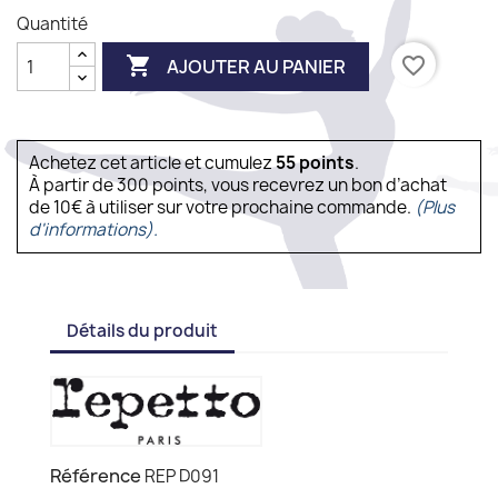
Quantité

favorite_border
AJOUTER AU PANIER
Achetez cet article et cumulez
55
points
.
À partir de 300 points, vous recevrez un bon d’achat
de 10€ à utiliser sur votre prochaine commande.
(Plus
d'informations).
Détails du produit
Référence
REP D091