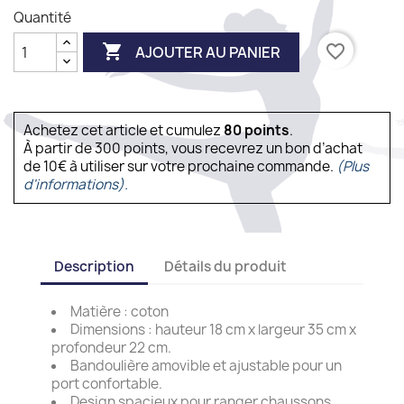
Quantité

favorite_border
AJOUTER AU PANIER
Achetez cet article et cumulez
80
points
.
À partir de 300 points, vous recevrez un bon d’achat
de 10€ à utiliser sur votre prochaine commande.
(Plus
d'informations).
Description
Détails du produit
Matière : coton
Dimensions : hauteur 18 cm x largeur 35 cm x
profondeur 22 cm.
Bandoulière amovible et ajustable pour un
port confortable.
Design spacieux pour ranger chaussons,