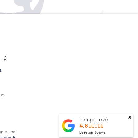
ÉTÉ
s
sso
x
Temps Levé
4.8
n e-mail
Basé sur
86
avis
leve.fr