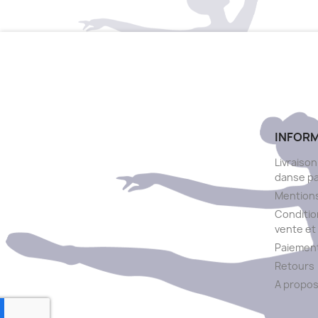
INFOR
Livraison
danse p
Mentions
Conditio
vente et 
Paiement
Retours
A propo