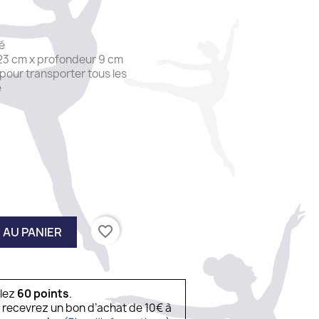
é
 23 cm x profondeur 9 cm
 pour transporter tous les
e
favorite_border
 AU PANIER
ulez
60
points
.
s recevrez un bon d’achat de 10€ à