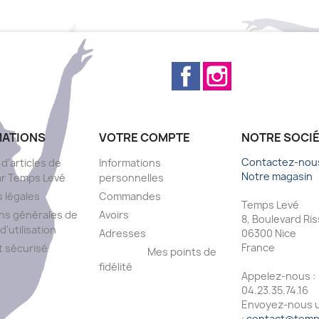
Facebook
Instagram
MATIONS
VOTRE COMPTE
NOTRE SOCI
Contactez-nou
 d'articles de
Informations
Notre magasin
ar Temps Levé
personnelles
 légales
Commandes
Temps Levé
ns générales de
Avoirs
8, Boulevard Ri
d'utilisation
Adresses
06300 Nice
France
 sécurisé
Mes points de
fidélité
Appelez-nous :
s
04.23.35.74.16
Envoyez-nous u
:
contact@temps