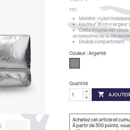
TTC
Matière : nylon matelass
Hauteur 18 cm x largeur
Cette trousse est idéale
accessoires de la danseus
Double compartiment
Couleur : Argenté
Argenté
Quantité

AJOUTER
Achetez cet article et cum
À partir de 300 points, vou