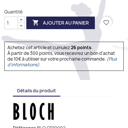
Quantité

favorite_border
AJOUTER AU PANIER
Achetez cet article et cumulez
26
points
.
À partir de 300 points, vous recevrez un bon d’achat
de 10€ à utiliser sur votre prochaine commande.
(Plus
d'informations).
Détails du produit