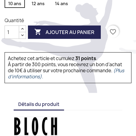
10 ans
12 ans
14 ans
Quantité

favorite_border
AJOUTER AU PANIER
Achetez cet article et cumulez
31
points
.
À partir de 300 points, vous recevrez un bon d’achat
de 10€ à utiliser sur votre prochaine commande.
(Plus
d'informations).
Détails du produit