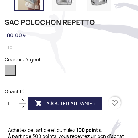
SAC POLOCHON REPETTO
100,00 €
TTC
Couleur : Argent
Argent
Quantité

favorite_border
AJOUTER AU PANIER
Achetez cet article et cumulez
100
points
.
À partir de 300 points, vous recevrez un bon d’achat