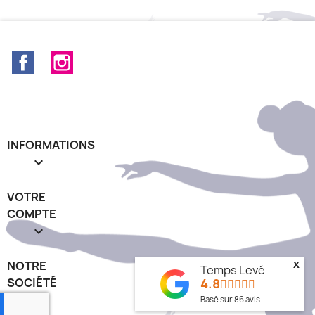
Facebook
Instagram
INFORMATIONS

VOTRE
COMPTE

x
NOTRE
Temps Levé
4.8
SOCIÉTÉ
keyboard_arrow_down
Basé sur
86
avis