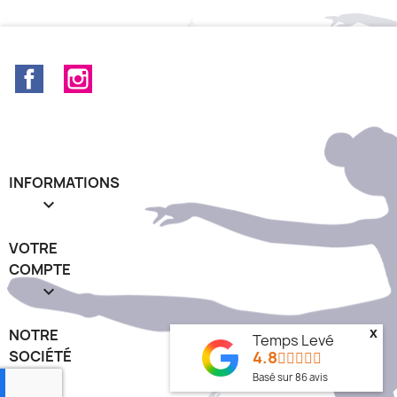
Facebook
Instagram
INFORMATIONS

VOTRE
COMPTE

x
NOTRE
Temps Levé
4.8
SOCIÉTÉ
keyboard_arrow_down
Basé sur
86
avis