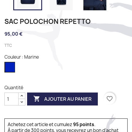
SAC POLOCHON REPETTO
95,00 €
TTC
Couleur : Marine
Marine
Quantité

favorite_border
AJOUTER AU PANIER
Achetez cet article et cumulez
95
points
.
À partir de 300 points, vous recevrez un bon d’achat