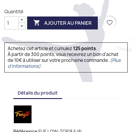
Quantité

favorite_border
AJOUTER AU PANIER
Achetez cet article et cumulez
125
points
.
À partir de 300 points, vous recevrez un bon d’achat
de 10€ à utiliser sur votre prochaine commande.
(Plus
d'informations).
Détails du produit
Référence
FUE LOW-TOP B & W