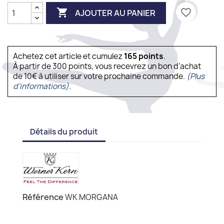

favorite_border
AJOUTER AU PANIER
Achetez cet article et cumulez
165
points
.
À partir de 300 points, vous recevrez un bon d’achat
de 10€ à utiliser sur votre prochaine commande.
(Plus
d'informations).
Détails du produit
Référence
WK MORGANA