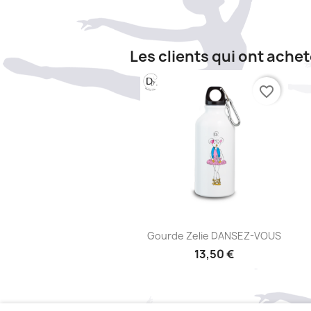
Les clients qui ont ache
favorite_border
Aperçu rapide

Gourde Zelie DANSEZ-VOUS
13,50 €