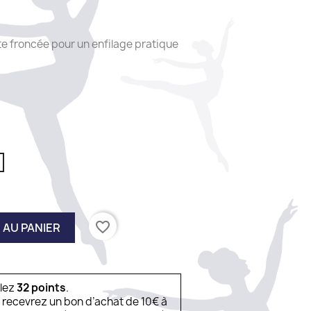
te froncée pour un enfilage pratique
favorite_border
 AU PANIER
ulez
32
points
.
s recevrez un bon d’achat de 10€ à