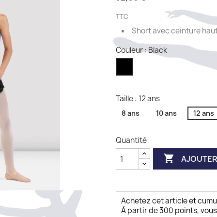
TTC
Short avec ceinture hau
Couleur : Black
Black
Taille : 12 ans
8 ans
10 ans
12 ans
Quantité

AJOUTER
Achetez cet article et cum
À partir de 300 points, vou