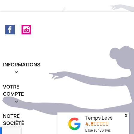
Facebook
Instagram
INFORMATIONS

VOTRE
COMPTE

x
NOTRE
Temps Levé
4.8
SOCIÉTÉ
keyboard_arrow_down
Basé sur
86
avis