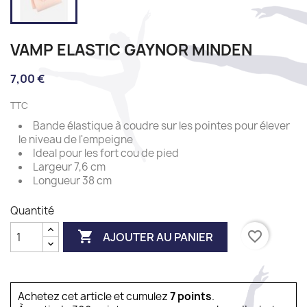
VAMP ELASTIC GAYNOR MINDEN
7,00 €
TTC
Bande élastique à coudre sur les pointes pour élever
le niveau de l'empeigne
Ideal pour les fort cou de pied
Largeur 7,6 cm
Longueur 38 cm
Quantité

favorite_border
AJOUTER AU PANIER
Achetez cet article et cumulez
7
points
.