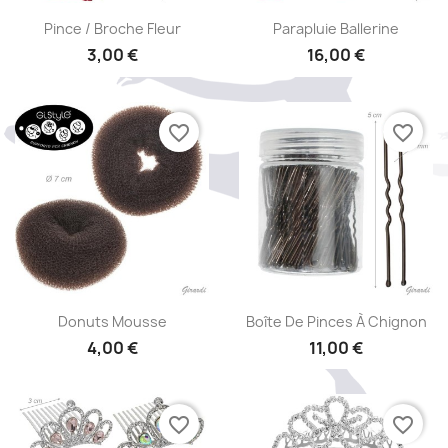
Aperçu rapide
Aperçu rapide


Pince / Broche Fleur
Parapluie Ballerine
3,00 €
16,00 €
favorite_border
favorite_border
Aperçu rapide
Aperçu rapide


Donuts Mousse
Boîte De Pinces À Chignon
4,00 €
11,00 €
favorite_border
favorite_border