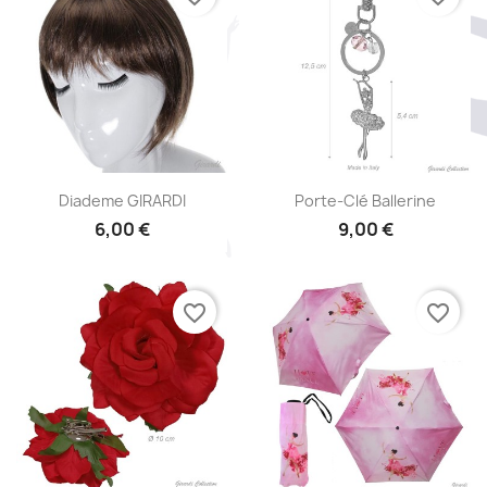
Aperçu rapide
Aperçu rapide


Diademe GIRARDI
Porte-Clé Ballerine
6,00 €
9,00 €
favorite_border
favorite_border