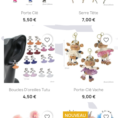
Aperçu rapide
Aperçu rapide


Porte Clé
Serre Tête
5,50 €
7,00 €
+1
favorite_border
favorite_border
Aperçu rapide
Aperçu rapide


Boucles D'oreilles Tutu
Porte-Clé Vache
4,50 €
9,00 €
+1
NOUVEAU
favorite_border
favorite_border