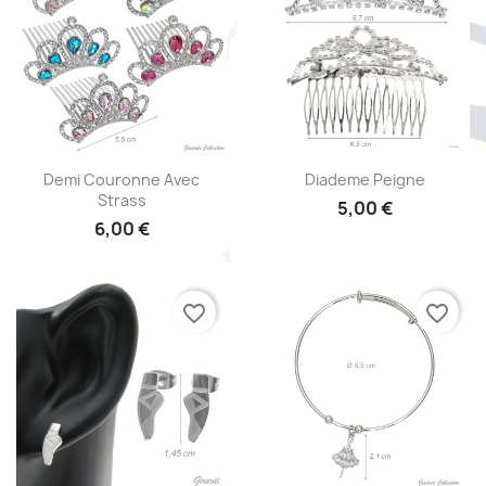
Aperçu rapide
Aperçu rapide


Demi Couronne Avec
Diademe Peigne
Strass
5,00 €
6,00 €
favorite_border
favorite_border