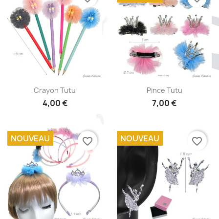
Aperçu rapide
Aperçu rapide


Crayon Tutu
Pince Tutu
4,00 €
7,00 €
+1
NOUVEAU
NOUVEAU
favorite_border
favorite_border