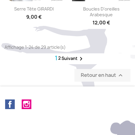
Aperçu rapide
Aperçu rapide


Serre Tête GIRARDI
Boucles D'oreilles
Arabesque
9,00 €
12,00 €
Affichage 1-24 de 29 article(s)
1
2

Suivant
Retour en haut

Facebook
Instagram