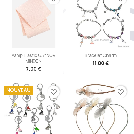
Aperçu rapide
Aperçu rapide


Vamp Elastic GAYNOR
Bracelet Charm
MINDEN
11,00 €
7,00 €
NOUVEAU
favorite_border
favorite_border