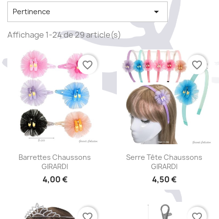

Pertinence
Affichage 1-24 de 29 article(s)
favorite_border
favorite_border
Aperçu rapide
Aperçu rapide


Barrettes Chaussons
Serre Tête Chaussons
GIRARDI
GIRARDI
4,00 €
4,50 €
+1
favorite_border
favorite_border