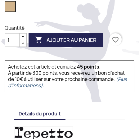
Tan
Quantité

favorite_border
AJOUTER AU PANIER
Achetez cet article et cumulez
45
points
.
À partir de 300 points, vous recevrez un bon d’achat
de 10€ à utiliser sur votre prochaine commande.
(Plus
d'informations).
Détails du produit