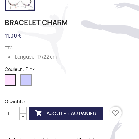
BRACELET CHARM
11,00 €
TTC
Longueur 17/22 cm
Couleur : Pink
Lilac
Pink
Quantité

favorite_border
AJOUTER AU PANIER