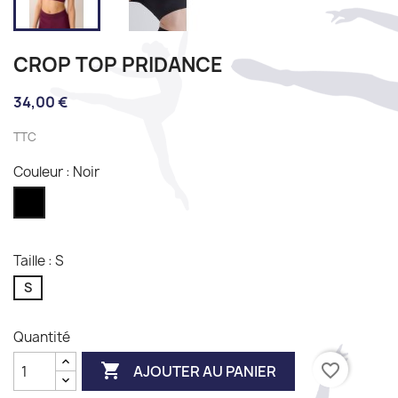
CROP TOP PRIDANCE
34,00 €
TTC
Couleur : Noir
Noir
Taille : S
S
Quantité

favorite_border
AJOUTER AU PANIER