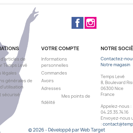
Facebook
Instagram
MATIONS
VOTRE COMPTE
NOTRE SOCI
Contactez-nou
 d'articles de
Informations
Notre magasin
ar Temps Levé
personnelles
 légales
Commandes
Temps Levé
ns générales de
Avoirs
8, Boulevard Ri
d'utilisation
Adresses
06300 Nice
France
 sécurisé
Mes points de
fidélité
Appelez-nous :
s
04.23.35.74.16
Envoyez-nous u
:
contact@temps
© 2026 - Développé par Web Target