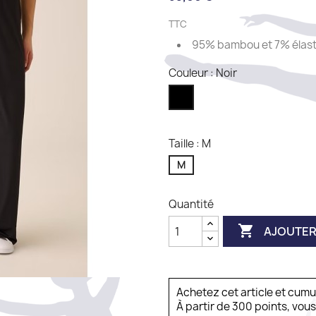
TTC
95% bambou et 7% élas
Couleur : Noir
Noir
Taille : M
M
Quantité

AJOUTER
Achetez cet article et cum
À partir de 300 points, vou