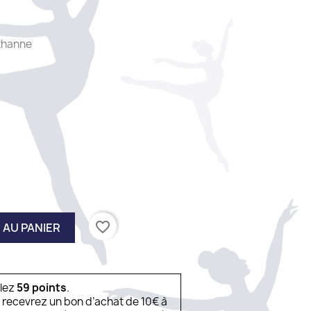
thanne
favorite_border
 AU PANIER
ulez
59
points
.
s recevrez un bon d’achat de 10€ à