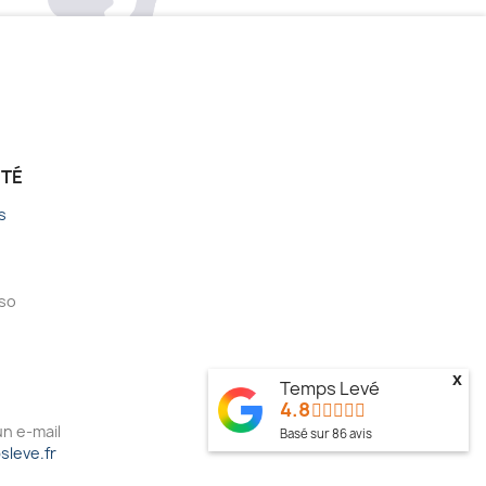
ÉTÉ
s
sso
x
Temps Levé
4.8
n e-mail
Basé sur
86
avis
leve.fr