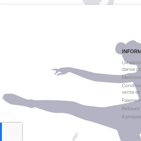
INFOR
Livraison
danse p
Mentions
Conditio
vente et 
Paiement
Retours
A propo