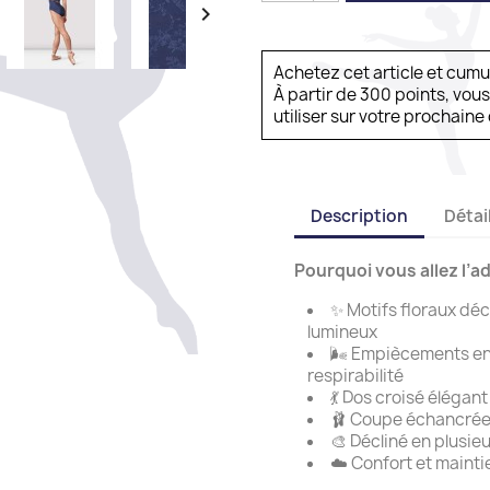

Achetez cet article et cum
À partir de 300 points, vou
utiliser sur votre prochai
Description
Détai
Pourquoi vous allez l’ad
✨ Motifs floraux déc
lumineux
🌬️ Empiècements en
respirabilité
💃 Dos croisé élégan
🩰 Coupe échancrée q
🎨 Décliné en plusieu
☁️ Confort et mainti