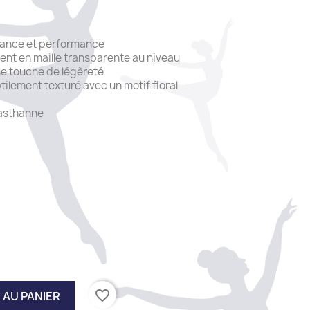
égance et performance
ent en maille transparente au niveau
ne touche de légèreté
btilement texturé avec un motif floral
lasthanne
favorite_border
 AU PANIER