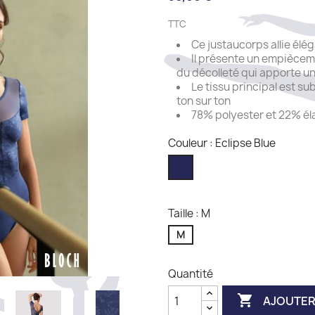
TTC
Ce justaucorps allie él
Il présente un empiècem
du décolleté qui apporte u
Le tissu principal est su
ton sur ton
78% polyester et 22% é
Couleur : Eclipse Blue
Eclipse
Blue
Taille : M
M
Quantité

AJOUTER