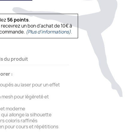
ulez
56
points
.
s recevrez un bon d’achat de 10€ à
ne commande.
(Plus d'informations).
ls du produit
orer :
oupés au laser pour un effet
 mesh pour légèreté et
t et moderne
ui allonge la silhouette
rs coloris raffinés
en pour cours et répétitions