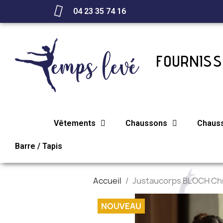
04 23 35 74 16
FOURNISSE
Vêtements
Chaussons
Chaus
Barre / Tapis
Accueil
Justaucorps BLOCH Chr
NOUVEAU