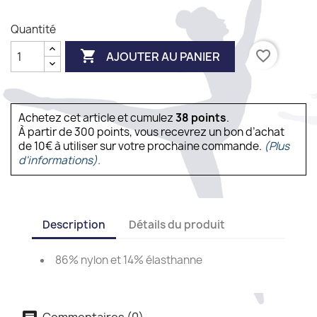
Quantité

favorite_border
AJOUTER AU PANIER
Achetez cet article et cumulez
38
points
.
À partir de 300 points, vous recevrez un bon d’achat
de 10€ à utiliser sur votre prochaine commande.
(Plus
d'informations).
Description
Détails du produit
86% nylon et 14% élasthanne
Commentaires (0)