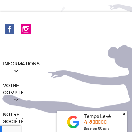
Facebook
Instagram
INFORMATIONS

VOTRE
COMPTE

x
NOTRE
Temps Levé
4.8
SOCIÉTÉ
keyboard_arrow_down
Basé sur
86
avis