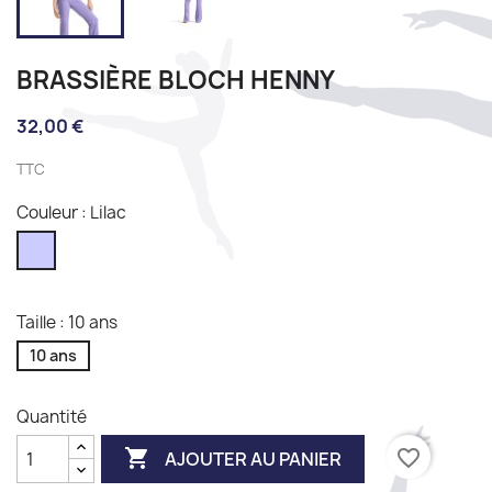
BRASSIÈRE BLOCH HENNY
32,00 €
TTC
Couleur : Lilac
Lilac
Taille : 10 ans
10 ans
Quantité

favorite_border
AJOUTER AU PANIER