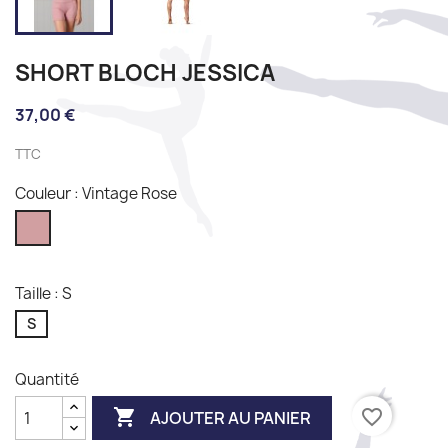
SHORT BLOCH JESSICA
37,00 €
TTC
Couleur : Vintage Rose
Vintage
Rose
Taille : S
S
Quantité

favorite_border
AJOUTER AU PANIER