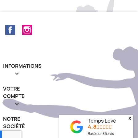
Facebook
Instagram
INFORMATIONS

VOTRE
COMPTE

x
NOTRE
Temps Levé
4.8
SOCIÉTÉ
keyboard_arrow_down
Basé sur
86
avis