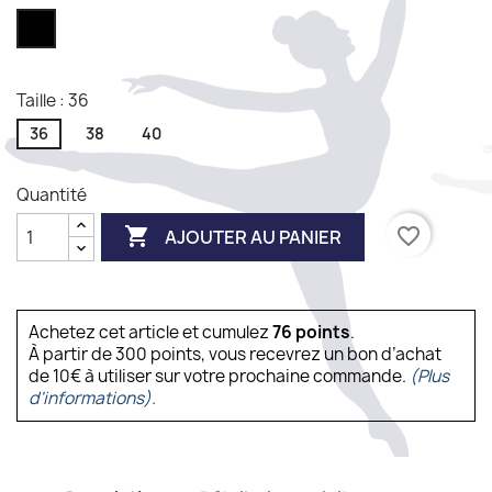
Noir
Taille : 36
36
38
40
Quantité

favorite_border
AJOUTER AU PANIER
Achetez cet article et cumulez
76
points
.
À partir de 300 points, vous recevrez un bon d’achat
de 10€ à utiliser sur votre prochaine commande.
(Plus
d'informations).