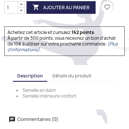

favorite_border
AJOUTER AU PANIER
Achetez cet article et cumulez
162
points
.
À partir de 300 points, vous recevrez un bon d’achat
de 10€ à utiliser sur votre prochaine commande.
(Plus
d'informations).
Description
Détails du produit
Semelle en daim
Semelle intérieure confort
Commentaires (0)