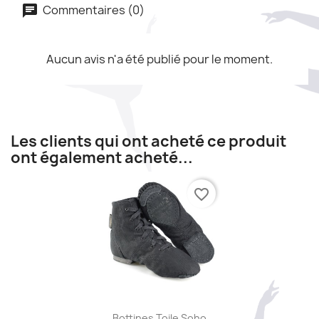
Commentaires (0)
Aucun avis n'a été publié pour le moment.
Les clients qui ont acheté ce produit
ont également acheté...
favorite_border
Aperçu rapide

Bottines Toile Soho