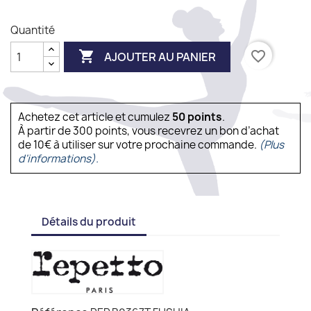
Quantité

favorite_border
AJOUTER AU PANIER
Achetez cet article et cumulez
50
points
.
À partir de 300 points, vous recevrez un bon d’achat
de 10€ à utiliser sur votre prochaine commande.
(Plus
d'informations).
Détails du produit