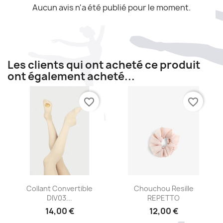
Aucun avis n'a été publié pour le moment.
Les clients qui ont acheté ce produit
ont également acheté...
favorite_border
favorite_border
Aperçu rapide
Aperçu rapide


Collant Convertible
Chouchou Resille
DIV03...
REPETTO
14,00 €
12,00 €