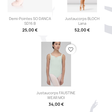
Aperçu rapide
Aperçu rapide


Demi-Pointes SO DANCA
Justaucorps BLOCH
SD16 B
Lana
25,00 €
52,00 €
favorite_border
Aperçu rapide

Justaucorps FAUSTINE
WEAR MOI
34,00 €