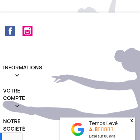
+15
Facebook
Instagram
INFORMATIONS

VOTRE
COMPTE

NOTRE
x
Temps Levé
SOCIÉTÉ
4.8
keyboard_arrow_down
Basé sur
86
avis