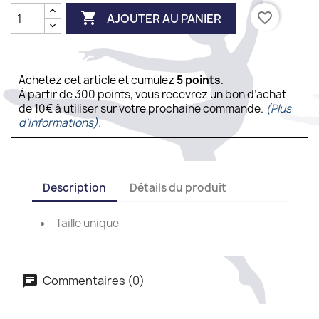

favorite_border
AJOUTER AU PANIER
Achetez cet article et cumulez
5
points
.
À partir de 300 points, vous recevrez un bon d’achat
de 10€ à utiliser sur votre prochaine commande.
(Plus
d'informations).
Description
Détails du produit
Taille unique
Commentaires (0)