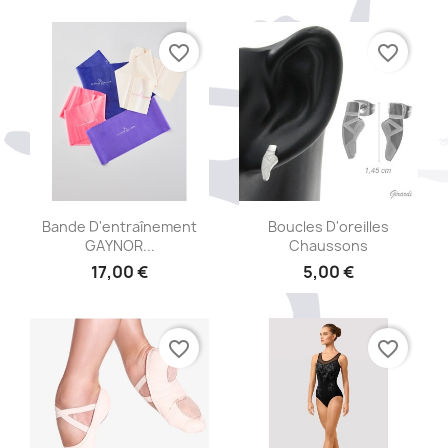
favorite_border
favorite_border
Aperçu rapide
Aperçu rapide


Bande D'entraînement
Boucles D'oreilles
GAYNOR...
Chaussons
17,00 €
5,00 €
favorite_border
favorite_border