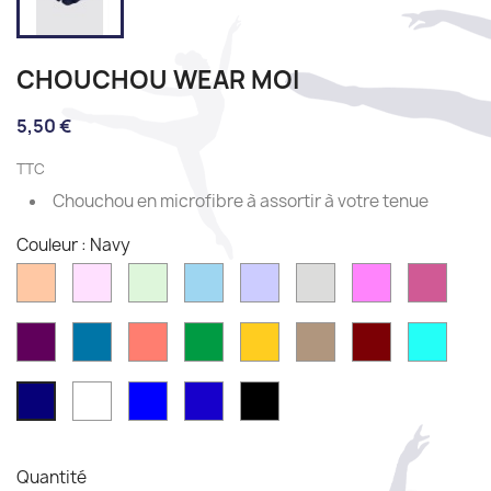
CHOUCHOU WEAR MOI
5,50 €
TTC
Chouchou en microfibre à assortir à votre tenue
Couleur : Navy
Peach
Pink
Mint
Sky
Lilac
Light
Rose
Fushi
grey
Prune
Azur
Coral
Emerald
Mimosa
Moka
Burgundy
Pacifi
blue
Blanc
French
Royal
Black
Navy
blue
Blue
Quantité