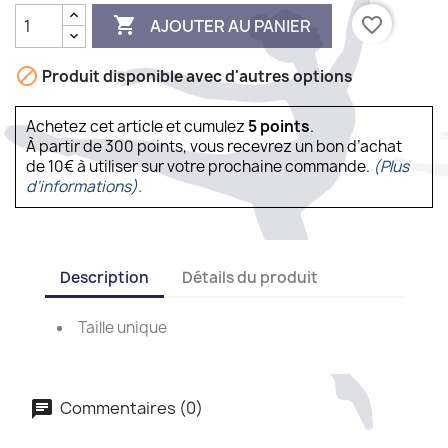

favorite_border
AJOUTER AU PANIER

Produit disponible avec d'autres options
Achetez cet article et cumulez
5
points
.
À partir de 300 points, vous recevrez un bon d’achat
de 10€ à utiliser sur votre prochaine commande.
(Plus
d'informations).
Description
Détails du produit
Taille unique
Commentaires (0)