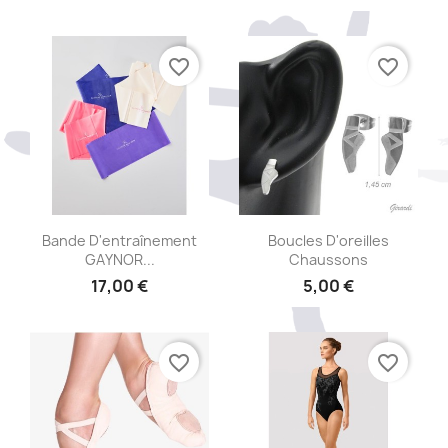
favorite_border
favorite_border
Aperçu rapide
Aperçu rapide


Bande D'entraînement
Boucles D'oreilles
GAYNOR...
Chaussons
17,00 €
5,00 €
favorite_border
favorite_border