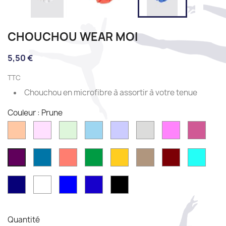
CHOUCHOU WEAR MOI
5,50 €
TTC
Chouchou en microfibre à assortir à votre tenue
Couleur : Prune
Peach
Pink
Mint
Sky
Lilac
Light
Rose
Fushi
grey
Azur
Coral
Emerald
Mimosa
Moka
Burgundy
Pacifi
Prune
blue
Navy
Blanc
French
Royal
Black
blue
Blue
Quantité