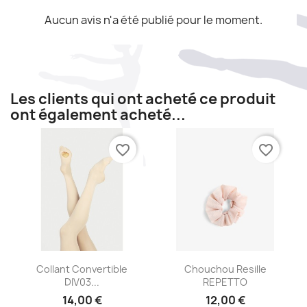
Aucun avis n'a été publié pour le moment.
Les clients qui ont acheté ce produit
ont également acheté...
favorite_border
favorite_border
Aperçu rapide
Aperçu rapide


Collant Convertible
Chouchou Resille
DIV03...
REPETTO
14,00 €
12,00 €