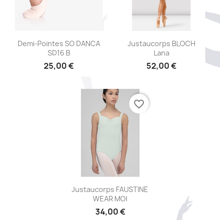
Aperçu rapide
Aperçu rapide


Demi-Pointes SO DANCA
Justaucorps BLOCH
SD16 B
Lana
25,00 €
52,00 €
favorite_border
Aperçu rapide

Justaucorps FAUSTINE
WEAR MOI
34,00 €