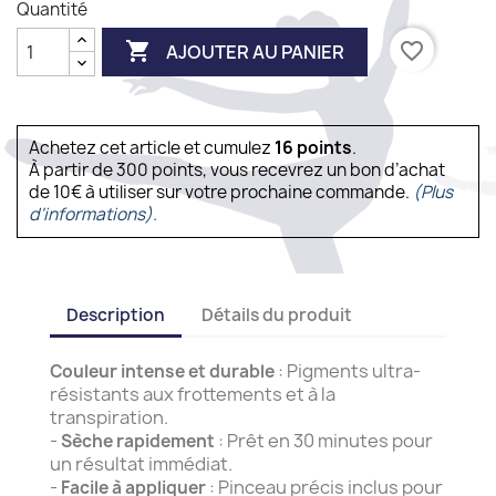
Quantité

favorite_border
AJOUTER AU PANIER
Achetez cet article et cumulez
16
points
.
À partir de 300 points, vous recevrez un bon d’achat
de 10€ à utiliser sur votre prochaine commande.
(Plus
d'informations).
Description
Détails du produit
: Pigments ultra-
Couleur intense et durable
résistants aux frottements et à la
transpiration.
-
: Prêt en 30 minutes pour
Sèche rapidement
un résultat immédiat.
-
: Pinceau précis inclus pour
Facile à appliquer