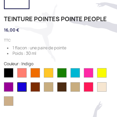
TEINTURE POINTES POINTE PEOPLE
16,00 €
TTC
1 flacon : une paire de pointe
30 ml
Poids :
Couleur : Indigo
Noir
Coral
Marigold
Turmeric
Matcha
Aqua
Dahila
Sunsh
Orchid
Darjeeling
Honey
Garam
Agave
Victoria
Butter
Indigo
Masala
Paige
Red
Chai