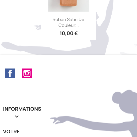
Aperçu rapide

Ruban Satin De
Couleur...
10,00 €
Facebook
Instagram
INFORMATIONS

VOTRE