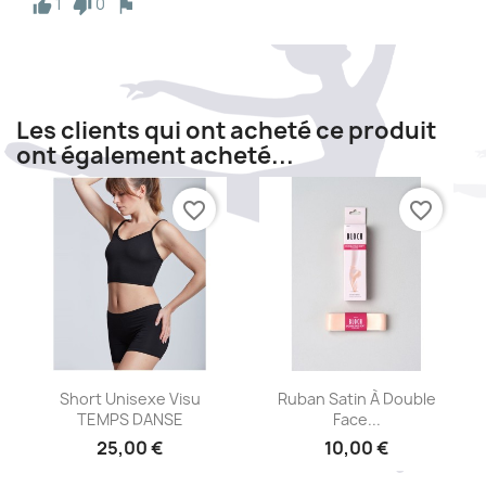
1
0
Les clients qui ont acheté ce produit
ont également acheté...
favorite_border
favorite_border
Aperçu rapide
Aperçu rapide


Short Unisexe Visu
Ruban Satin À Double
TEMPS DANSE
Face...
25,00 €
10,00 €