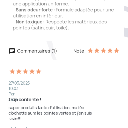
une application uniforme.
-
: Formule adaptée pour une
Sans odeur forte
utilisation en intérieur.
-
: Respecte les matériaux des
Non toxique
pointes (satin, cuir, toile).
Commentaires (1)
Note
27/03/2025
10:03
Par
trop contente !
Jade F.
super produits facile d’utilisation, ma fée 
clochette aura les pointes vertes et j’en suis 
ravie!!!