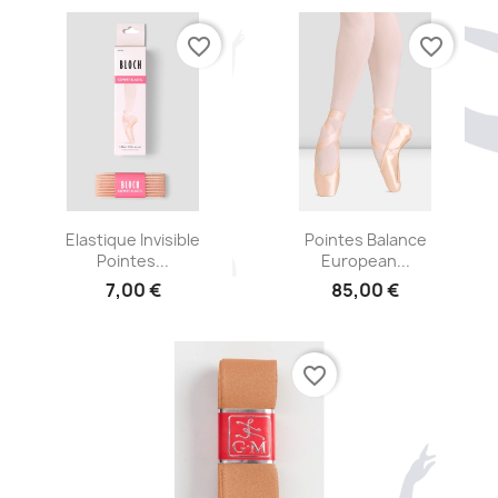
favorite_border
favorite_border
Aperçu rapide
Aperçu rapide


Elastique Invisible
Pointes Balance
Pointes...
European...
7,00 €
85,00 €
favorite_border