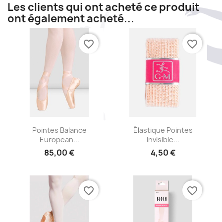
Les clients qui ont acheté ce produit
ont également acheté...
favorite_border
favorite_border
Aperçu rapide
Aperçu rapide


Pointes Balance
Élastique Pointes
European...
Invisible...
85,00 €
4,50 €
favorite_border
favorite_border