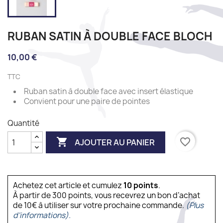
RUBAN SATIN À DOUBLE FACE BLOCH
10,00 €
TTC
Ruban satin à double face avec insert élastique
Convient pour une paire de pointes
Quantité

favorite_border
AJOUTER AU PANIER
Achetez cet article et cumulez
10
points
.
À partir de 300 points, vous recevrez un bon d’achat
de 10€ à utiliser sur votre prochaine commande.
(Plus
d'informations).