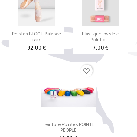
Aperçu rapide
Aperçu rapide


Pointes BLOCH Balance
Elastique Invisible
Lisse...
Pointes...
92,00 €
7,00 €
favorite_border
(1)
Aperçu rapide

Teinture Pointes POINTE
PEOPLE