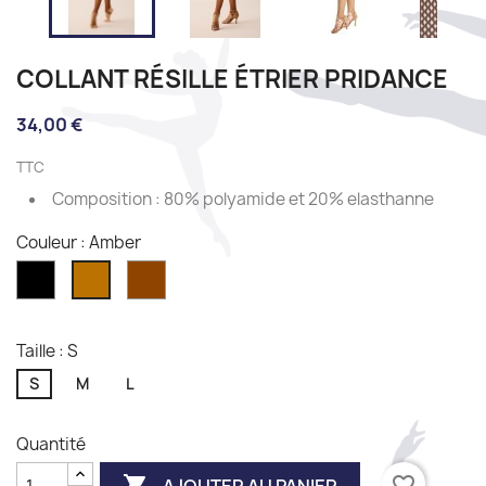
COLLANT RÉSILLE ÉTRIER PRIDANCE
34,00 €
TTC
Composition : 80% polyamide et 20% elasthanne
Couleur : Amber
Noir
Carribean
Amber
Taille : S
S
M
L
Quantité

favorite_border
AJOUTER AU PANIER