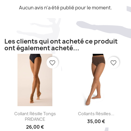
Aucun avis n'a été publié pour le moment.
Les clients qui ont acheté ce produit
ont également acheté...
favorite_border
favorite_border
Aperçu rapide
Aperçu rapide


Collant Résille Tongs
Collants Résilles...
PRIDANCE
35,00 €
26,00 €