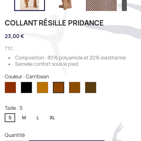
COLLANT RÉSILLE PRIDANCE
23,00 €
TTC
Composition : 80% polyamide et 20% elasthanne
Semelle confort sous le pied
Couleur : Carribean
Toffee
Black
Amber
Suntan
Brunette
Carribean
Taille : S
S
M
L
XL
Quantité