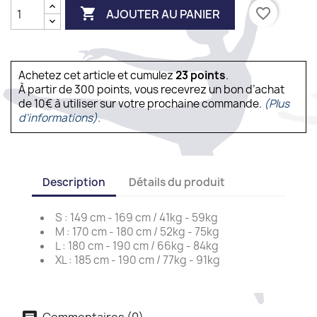

favorite_border
AJOUTER AU PANIER
Achetez cet article et cumulez
23
points
.
À partir de 300 points, vous recevrez un bon d’achat
de 10€ à utiliser sur votre prochaine commande.
(Plus
d'informations).
Description
Détails du produit
S : 149 cm - 169 cm / 41kg - 59kg
M : 170 cm - 180 cm / 52kg - 75kg
L : 180 cm - 190 cm / 66kg - 84kg
XL : 185 cm - 190 cm / 77kg - 91kg
Commentaires (0)