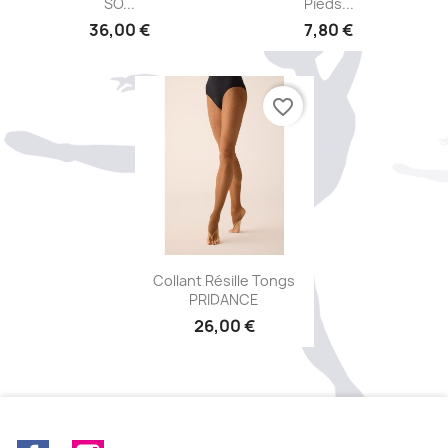
SO...
Pieds...
36,00 €
7,80 €
favorite_border
Aperçu rapide

Collant Résille Tongs
PRIDANCE
26,00 €