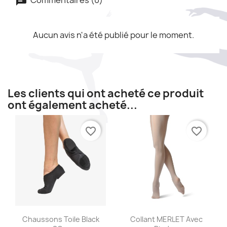
Aucun avis n'a été publié pour le moment.
Les clients qui ont acheté ce produit
ont également acheté...
favorite_border
favorite_border
Aperçu rapide
Aperçu rapide


Chaussons Toile Black
Collant MERLET Avec