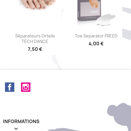
Aperçu rapide
Aperçu rapide


Séparateurs Orteils
Toe Separator FREED
TECH DANCE
4,00 €
7,50 €
Facebook
Instagram
INFORMATIONS
