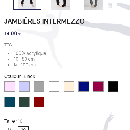
JAMBIÈRES INTERMEZZO
19,00 €
TTC
100% acrylique
10 : 80 cm
M : 100 cm
Couleur : Black
Pink
Lilac
Gris
Blanc
Ballet
Bleu
Bordeaux
Black
marine
Azul
Cipres
Sangre
marine
Taille : 10
M
10