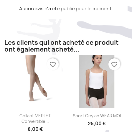
Aucun avis n'a été publié pour le moment.
Les clients qui ont acheté ce produit
ont également acheté...
favorite_border
favorite_border
Aperçu rapide
Aperçu rapide


Collant MERLET
Short Ceylan WEAR MOI
Convertible...
25,00 €
8,00 €