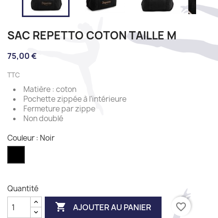
SAC REPETTO COTON TAILLE M
75,00 €
TTC
Matière : coton
Pochette zippée à l'intérieure
Fermeture par zippe
Non doublé
Couleur : Noir
Noir
Quantité

favorite_border
AJOUTER AU PANIER