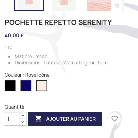
POCHETTE REPETTO SERENITY
40,00 €
TTC
Matière : mesh
Dimensions : hauteur 32cm x largeur 16cm
Couleur : Rose Icône
Noir
Bleu
Rose
nuit
Icône
Quantité

favorite_border
AJOUTER AU PANIER