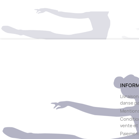
INFOR
Livraison
danse p
Mentions
Conditio
vente et 
Paiement