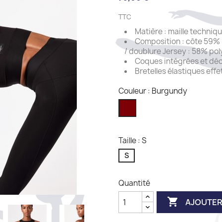
TTC
Matière : maille techniq
Composition : côte 59% 
/ doublure Jersey : 58% po
Coques intégrées et déc
Bretelles élastiques eff
Couleur : Burgundy
Burgundy
Taille : S
S
Quantité

AJOUTER