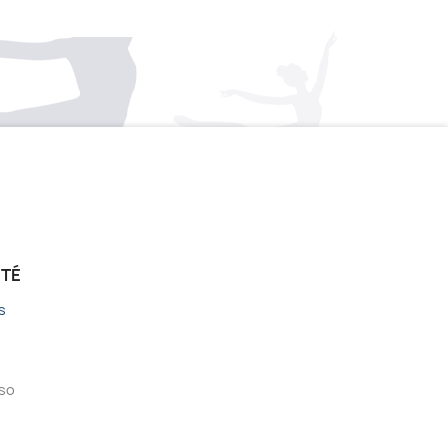
ÉTÉ
s
sso