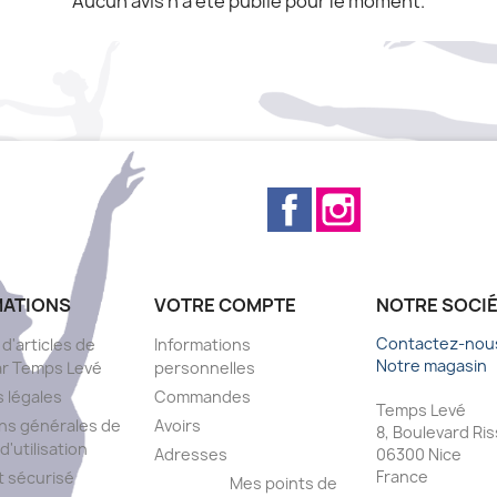
Aucun avis n'a été publié pour le moment.
Facebook
Instagram
MATIONS
VOTRE COMPTE
NOTRE SOCI
Contactez-nou
 d'articles de
Informations
Notre magasin
ar Temps Levé
personnelles
 légales
Commandes
Temps Levé
ns générales de
Avoirs
8, Boulevard Ri
d'utilisation
Adresses
06300 Nice
France
 sécurisé
Mes points de