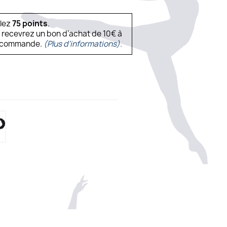
ulez
75
points
.
s recevrez un bon d’achat de 10€ à
ne commande.
(Plus d'informations).