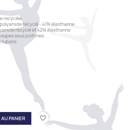
ue recyclée
polyamide recyclé - 41% élasthanne
lyamide recyclé et 42% élasthanne
oupes sous poitrines
et rubans
favorite_border
 AU PANIER