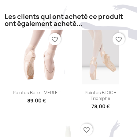
Les clients qui ont acheté ce produit
ont également acheté...
favorite_border
favorite_border
Aperçu rapide
Aperçu rapide


Pointes Belle - MERLET
Pointes BLOCH
Triomphe
89,00 €
78,00 €
favorite_border