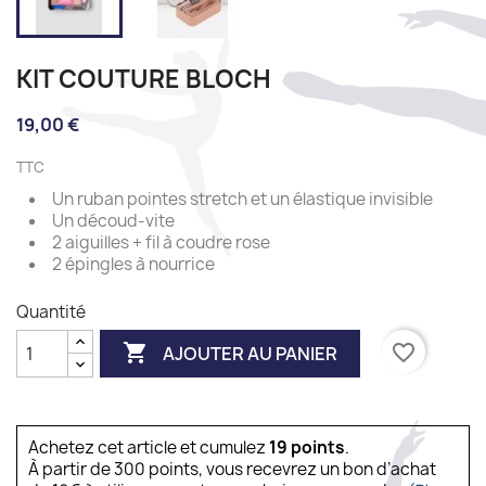
KIT COUTURE BLOCH
19,00 €
TTC
Un ruban pointes stretch et un élastique invisible
Un découd-vite
2 aiguilles + fil à coudre rose
2 épingles à nourrice
Quantité

favorite_border
AJOUTER AU PANIER
Achetez cet article et cumulez
19
points
.
À partir de 300 points, vous recevrez un bon d’achat