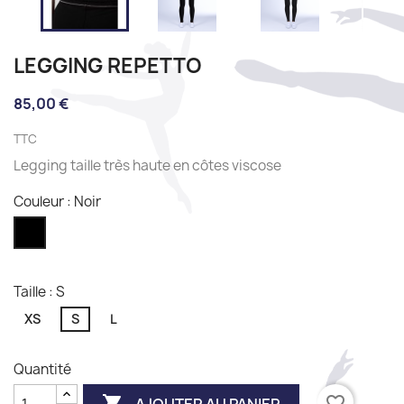
LEGGING REPETTO
85,00 €
TTC
Legging taille très haute en côtes viscose
Couleur : Noir
Noir
Taille : S
XS
S
L
Quantité

favorite_border
AJOUTER AU PANIER