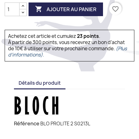

favorite_border
AJOUTER AU PANIER
Achetez cet article et cumulez
23
points
.
À partir de 300 points, vous recevrez un bon d’achat
de 10€ à utiliser sur votre prochaine commande.
(Plus
d'informations).
Détails du produit
Référence
BLO PROLITE 2 S0213L