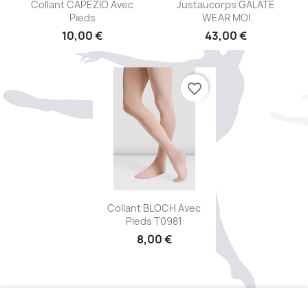
Aperçu rapide
Aperçu rapide


Collant CAPEZIO Avec
Justaucorps GALATE
Pieds
WEAR MOI
10,00 €
43,00 €
+5
favorite_border
Aperçu rapide

Collant BLOCH Avec
Pieds T0981
8,00 €